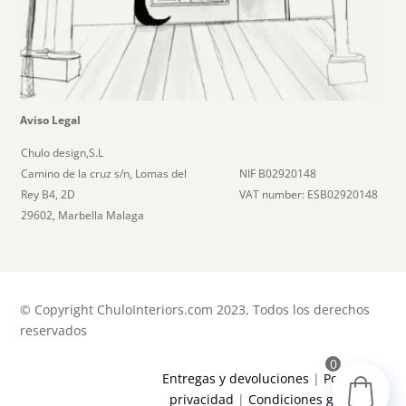
Aviso Legal
Chulo design,S.L
Camino de la cruz s/n, Lomas del
NIF B02920148
Rey B4, 2D
VAT number: ESB02920148
29602, Marbella Malaga
© Copyright ChuloInteriors.com 2023, Todos los derechos
reservados
0
Entregas y devoluciones
|
Política de
privacidad
|
Condiciones generales