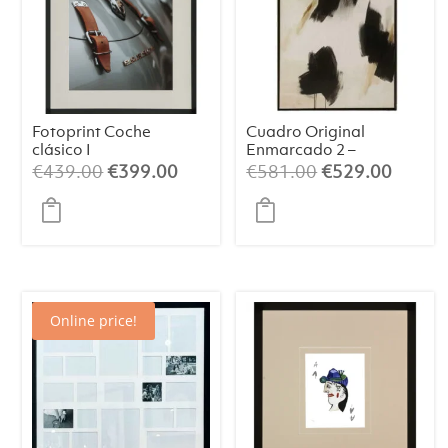
Fotoprint Coche
Cuadro Original
clásico I
Enmarcado 2 –
Arte Abstracto
El
El
El
El
€
439.00
€
399.00
€
581.00
€
529.00
(84×124 cm)
precio
precio
precio
precio
original
actual
original
actual
era:
es:
era:
es:
€439.00.
€399.00.
€581.00.
€529.
Online price!