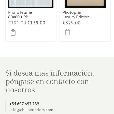
Photo Frame
Photoprint
80×80 + PP
Luxury Edition:
Picasso’s Women
El
El
€
191.00
€
139.00
€
329.00
precio
precio
original
actual
era:
es:
€191.00.
€139.00.
Si desea más información,
póngase en contacto con
nosotros
+34 607 697 789
info@chulointeriors.com