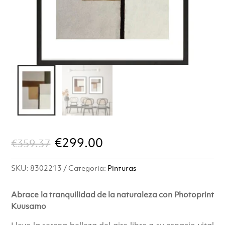
El
El
€
299.00
€
359.37
precio
precio
SKU:
8302213
Categoría:
Pinturas
original
actual
era:
es:
Abrace la tranquilidad de la naturaleza con Photoprint
Kuusamo
€359.37.
€299.00.
Lleve la serena belleza del aire libre a su espacio vital