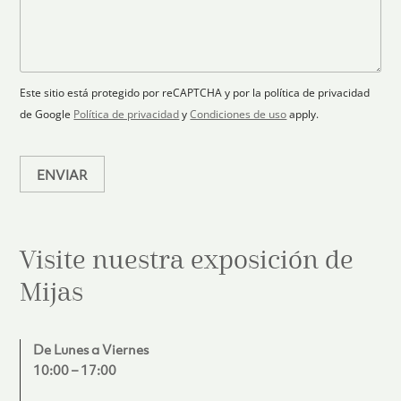
c
p
n
t
t
l
s
e
r
a
a
s
ó
n
j
+
n
o
e
i
1
Este sitio está protegido por reCAPTCHA y por la política de privacidad
c
de Google
Política de privacidad
y
Condiciones de uso
apply.
o
*
ENVIAR
Visite nuestra exposición de
Mijas
De Lunes a Viernes
10:00 – 17:00