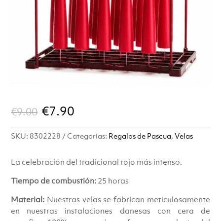
El
El
€
7.90
€
9.00
precio
precio
SKU:
8302228
Categorías:
Regalos de Pascua
,
Velas
original
actual
era:
es:
La celebración del tradicional rojo más intenso.
Tiempo de combustión:
€9.00.
€7.90.
25 horas
Material:
Nuestras velas se fabrican meticulosamente
en nuestras instalaciones danesas con cera de