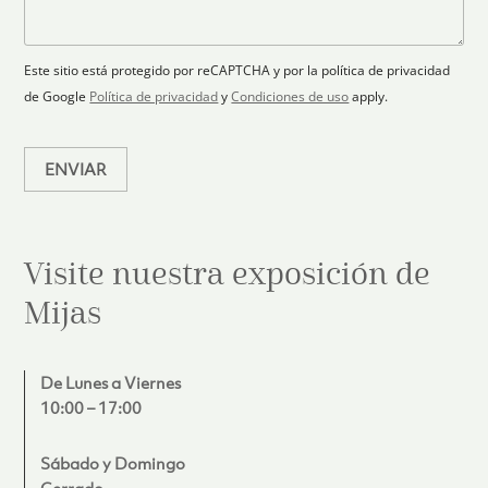
r
a
a
s
ó
n
j
+
n
o
e
i
1
Este sitio está protegido por reCAPTCHA y por la política de privacidad
c
de Google
Política de privacidad
y
Condiciones de uso
apply.
o
*
ENVIAR
Visite nuestra exposición de
Mijas
De Lunes a Viernes
10:00 – 17:00
Sábado y Domingo
Cerrado