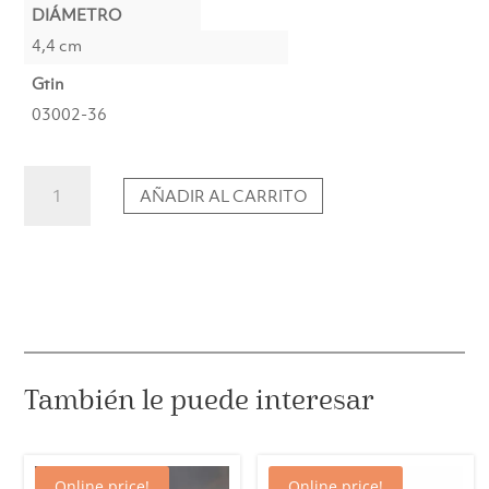
DIÁMETRO
4,4 cm
Gtin
03002-36
Cone
AÑADIR AL CARRITO
Candle
No.36
Winter
Berry
(1
ud.)
cantidad
También le puede interesar
Online price!
Online price!