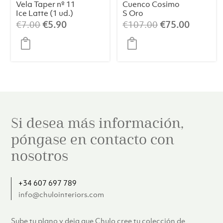
Vela Taper nº 11
Cuenco Cosimo
Ice Latte (1 ud.)
S Oro
El
El
El
El
€
7.00
€
5.90
€
107.00
€
75.00
precio
precio
precio
precio
original
actual
original
actual
era:
es:
era:
es:
€7.00.
€5.90.
€107.00.
€75.00.
Si desea más información,
póngase en contacto con
nosotros
+34 607 697 789
info@chulointeriors.com
Sube tu plano y deja que Chulo cree tu colección de