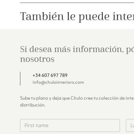
También le puede inte
Si desea más información, p
nosotros
+34 607 697 789
info@chulointeriors.com
Sube tu plano y deja que Chulo cree tu colección de int
distribución.
F
L
i
a
r
s