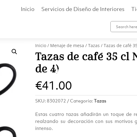
Inicio
Servicios de Diseño de Interiores
T
Inicio
/
Menaje de mesa
/
Tazas
/ Tazas de café 35
Tazas de café 35 cl
de 4)
€
41.00
SKU:
8302072
Categoría:
Tazas
Estas cuatro tazas añadirán un toque de ref
realzando su decoración con sus motivos g
intenso.