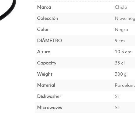
Marca
Chulo
Colección
Nieve ne
Color
Negro
DIÁMETRO
9 cm
Altura
10.5 cm
Capacity
35 cl
Weight
300 g
Material
Porcelan
Dishwasher
Sí
Microwaves
Sí