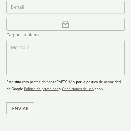
m
C
*
é
c
e
o
f
o
*
r
o
u
r
C
n
e
a
n
o
o
r
t
Cargue su plano
e
g
r
l
a
M
y
e
r
e
s
c
p
n
t
l
s
e
r
a
a
l
ó
n
j
e
n
o
e
c
i
Este sitio está protegido por reCAPTCHA y por la política de privacidad
c
t
de Google
Política de privacidad
y
Condiciones de uso
apply.
o
e
*
d
ENVIAR