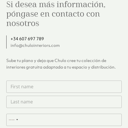
Si desea más información,
póngase en contacto con
nosotros
+34 607 697 789
info@chulointeriors.com
Sube tu plano y deja que Chulo cree tu colección de
interiores gratuita adaptada a tu espacio y distribución.
F
i
r
L
s
a
t
s
n
t
a
T
n
N
m
e
a
e
l
o