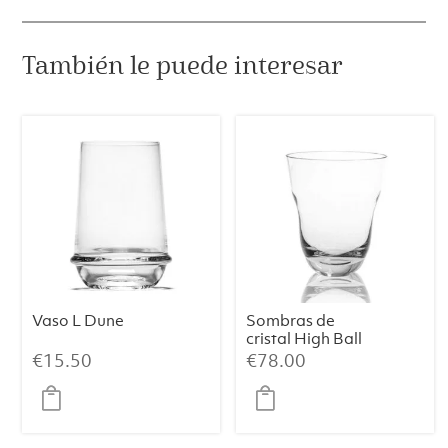
transparente
sin
También le puede interesar
nubes
(set
de
2)
cantidad
Vaso L Dune
Sombras de
cristal High Ball
en transparente
€
15.50
€
78.00
sin nubes (set de
2)