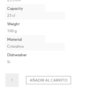
Capacity
23 cl
Weight
100 g
Material
Cristalino
Dishwasher
Sí
Sombras
AÑADIR AL CARRITO
de
copas
de
vino
blanco
en