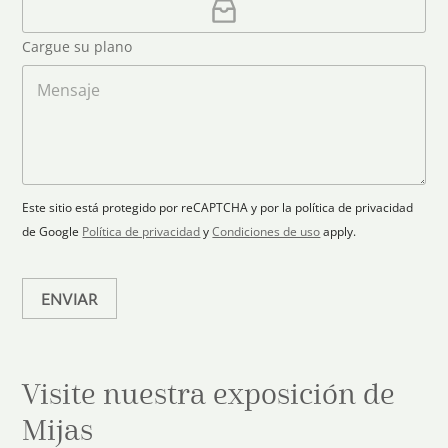
e
a
o
d
o
r
S
Cargue su plano
e
g
t
l
a
M
a
e
r
e
c
p
n
t
t
l
s
e
r
a
a
s
ó
n
j
+
n
o
e
i
1
Este sitio está protegido por reCAPTCHA y por la política de privacidad
c
de Google
Política de privacidad
y
Condiciones de uso
apply.
o
*
ENVIAR
Visite nuestra exposición de
Mijas