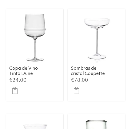
Copa de Vino
Sombras de
Tinto Dune
cristal Coupette
en transparente
€
24.00
€
78.00
sin nubes (lote
de 2)