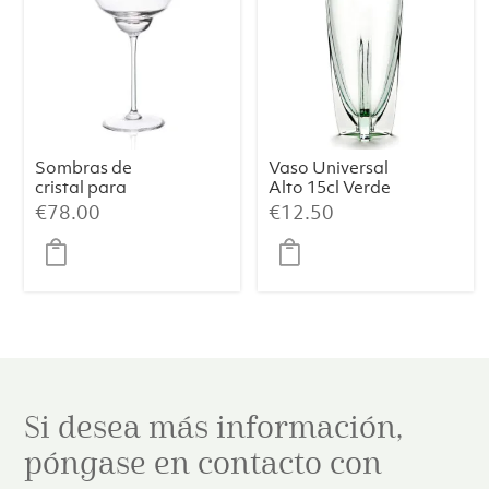
Sombras de
Vaso Universal
cristal para
Alto 15cl Verde
cóctel en
Claro Dora
€
78.00
€
12.50
transparente sin
nubes (set de 2)
Si desea más información,
póngase en contacto con