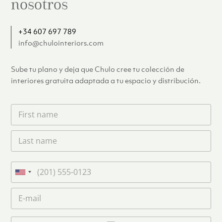
nosotros
+34 607 697 789
info@chulointeriors.com
Sube tu plano y deja que Chulo cree tu colección de
interiores gratuita adaptada a tu espacio y distribución.
F
i
r
L
s
a
t
s
n
t
a
T
n
m
e
U
a
e
l
n
m
C
*
é
i
e
o
f
*
t
r
o
r
C
e
n