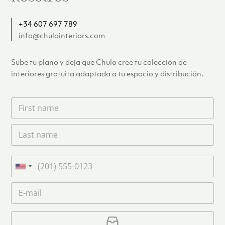
+34 607 697 789
info@chulointeriors.com
Sube tu plano y deja que Chulo cree tu colección de
interiores gratuita adaptada a tu espacio y distribución.
F
i
r
L
s
a
t
s
n
t
a
T
n
m
e
U
a
e
l
n
m
C
*
é
i
e
o
f
*
t
r
o
r
C
e
n
e
a