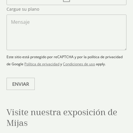
o
d
o
r
S
Cargue su plano
e
g
t
l
a
M
a
e
r
e
c
p
n
t
t
l
s
e
r
a
a
s
ó
n
j
+
n
o
e
i
1
Este sitio está protegido por reCAPTCHA y por la política de privacidad
c
de Google
Política de privacidad
y
Condiciones de uso
apply.
o
*
ENVIAR
Visite nuestra exposición de
Mijas