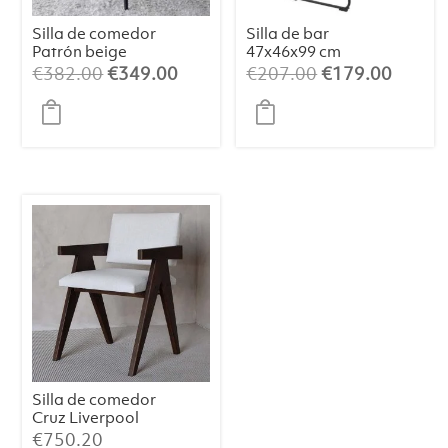
Silla de comedor
Silla de bar
Patrón beige
47x46x99 cm
negro
JEDDO bouclé
El
El
El
El
€
382.00
€
349.00
€
207.00
€
179.00
caramelo claro-
precio
precio
precio
precio
negro
original
actual
original
actual
era:
es:
era:
es:
€382.00.
€349.00.
€207.00.
€179.
Silla de comedor
Cruz Liverpool
Pearl
€
750.20