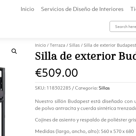
Inicio
Servicios de Diseño de Interiores
T
Inicio
/
Terraza
/
Sillas
/ Silla de exterior Budapes
Silla de exterior B
€
509.00
SKU:
118302285
Categoría:
Sillas
Nuestro sillón Budapest está diseñado con u
de polvo antracita y cuerda sintética trenzada
Cojines de asiento y respaldo de poliéster gris
Medidas (largo, ancho, alto): 560 x 570 x 680