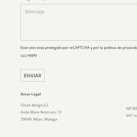
n
e
g
n
o
l
a
M
e
r
e
t
c
p
n
r
t
l
s
y
r
a
a
s
ó
n
j
e
n
o
e
i
l
Este sitio está protegido por reCAPTCHA y por la política de privac
c
e
uso
apply.
o
c
*
t
ENVIAR
e
d
Aviso Legal
Chulo design,S.L
NIF B
Avda Mare Nostrum, 13
VAT n
29649, Mijas, Malaga