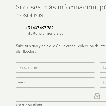
Si desea más información, p
nosotros
+34 607 697 789
info@chulointeriors.com
Sube tu plano y deja que Chulo cree tu colección de int
distribución.
F
L
i
a
r
s
s
t
T
C
t
n
N
e
o
n
a
l
r
o
a
m
é
r
C
c
m
e
f
e
a
o
e
*
o
o
r
*
Cargue su plano
u