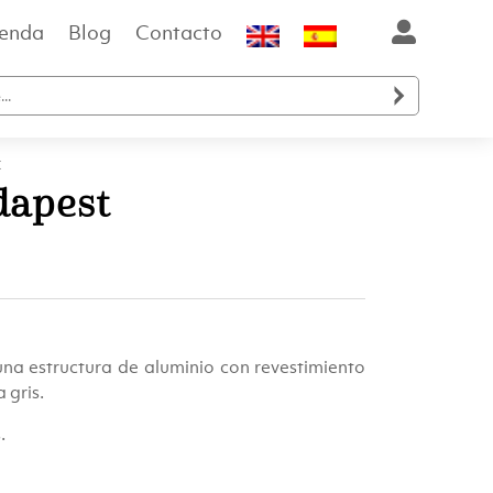
ienda
Blog
Contacto

t
udapest
na estructura de aluminio con revestimiento
 gris.
.