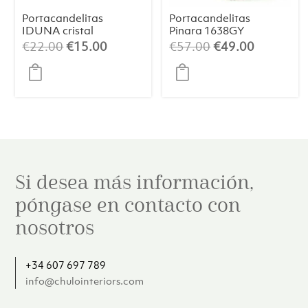
Portacandelitas
Portacandelitas
IDUNA cristal
Pinara 1638GY
azul claro
El
El
El
El
€
22.00
€
15.00
€
57.00
€
49.00
precio
precio
precio
precio
original
actual
original
actual
era:
es:
era:
es:
€22.00.
€15.00.
€57.00.
€49.00.
Si desea más información,
póngase en contacto con
nosotros
+34 607 697 789
info@chulointeriors.com