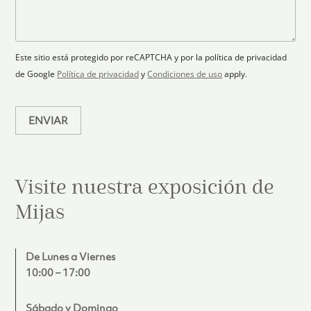
t
l
s
e
r
a
a
l
ó
n
j
e
n
o
e
c
i
Este sitio está protegido por reCAPTCHA y por la política de privacidad
c
t
de Google
Política de privacidad
y
Condiciones de uso
apply.
o
e
*
d
ENVIAR
Visite nuestra exposición de
Mijas
De Lunes a Viernes
10:00 – 17:00
Sábado y Domingo