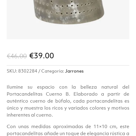
El
El
€
39.00
€
46.00
precio
precio
SKU:
8302284
Categoría:
Jarrones
original
actual
era:
es:
Ilumine su espacio con la belleza natural del
Portacandelitas Cuerno B. Elaborado a partir de
€46.00.
€39.00.
auténtico cuerno de búfalo, cada portacandelitas es
único y muestra los ricos y variados colores y motivos
inherentes al cuerno.
Con unas medidas aproximadas de 11×10 cm, este
portacandelitas añade un toque de elegancia rústica a