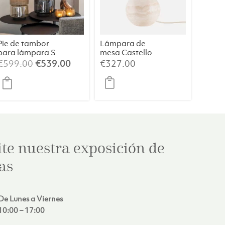
Pie de tambor
Lámpara de
para lámpara S
mesa Castello
Champán/Beig
24 – Travertino
El
El
€
599.00
€
539.00
€
327.00
e/064
precio
precio
original
actual
era:
es:
€599.00.
€539.00.
ite nuestra exposición de
as
De Lunes a Viernes
10:00 – 17:00