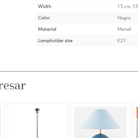
Width
13 cm, 3
Color
Negro
Material
Metall
Lampholder size
E27
resar