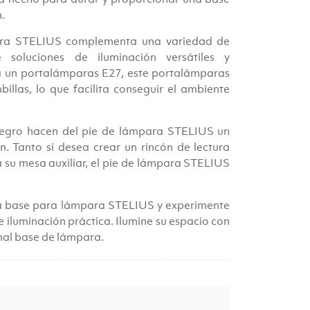
0.
.
ara STELIUS complementa una variedad de
soluciones de iluminación versátiles y
a un portalámparas E27, este portalámparas
llas, lo que facilita conseguir el ambiente
 negro hacen del pie de lámpara STELIUS un
 Tanto si desea crear un rincón de lectura
su mesa auxiliar, el pie de lámpara STELIUS
era base para lámpara STELIUS y experimente
iluminación práctica. Ilumine su espacio con
onal base de lámpara.