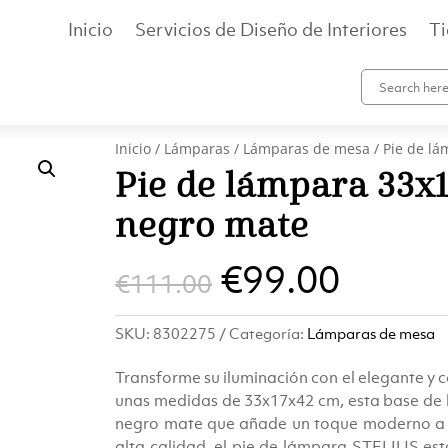
Inicio
Servicios de Diseño de Interiores
T
Inicio
/
Lámparas
/
Lámparas de mesa
/ Pie de l
Pie de lámpara 33x
negro mate
El
El
€
99.00
€
111.00
precio
preci
SKU:
8302275
Categoría:
Lámparas de mesa
original
actua
Transforme su iluminación con el elegante 
era:
es:
unas medidas de 33x17x42 cm, esta base de 
negro mate que añade un toque moderno a c
alta calidad, el pie de lámpara STELIUS es