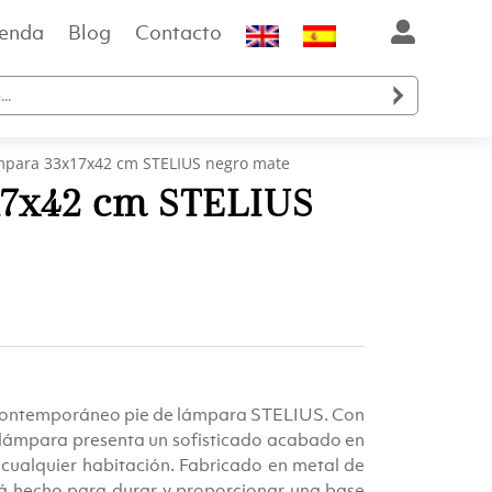
ienda
Blog
Contacto

ámpara 33x17x42 cm STELIUS negro mate
17x42 cm STELIUS
o
l
y contemporáneo pie de lámpara STELIUS. Con
lámpara presenta un sofisticado acabado en
ualquier habitación. Fabricado en metal de
tá hecho para durar y proporcionar una base