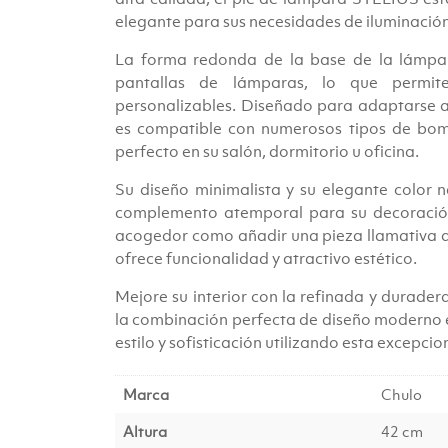
€111.00.
€99.0
elegante para sus necesidades de iluminación
La forma redonda de la base de la lámp
pantallas de lámparas, lo que permite 
personalizables. Diseñado para adaptarse 
es compatible con numerosos tipos de bombi
perfecto en su salón, dormitorio u oficina.
Su diseño minimalista y su elegante color
complemento atemporal para su decoración.
acogedor como añadir una pieza llamativa a 
ofrece funcionalidad y atractivo estético.
Mejore su interior con la refinada y durad
la combinación perfecta de diseño moderno e 
estilo y sofisticación utilizando esta excepci
Marca
Chulo
Altura
42 cm