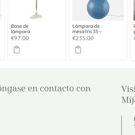
Base de
Lámpara de
lámpara
mesa Iris 35 –
12×7,5×45 cm
Azul paloma
€
97.00
€
235.00
KOTA níquel
óngase en contacto con
Vis
Mij