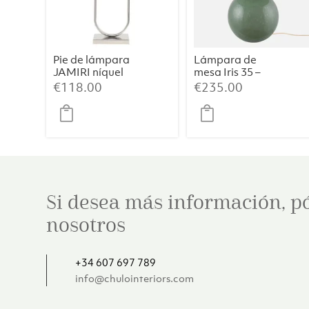
Pie de lámpara
Lámpara de
JAMIRI níquel
mesa Iris 35 –
Verde
€
118.00
€
235.00
Si desea más información, p
nosotros
+34 607 697 789
info@chulointeriors.com