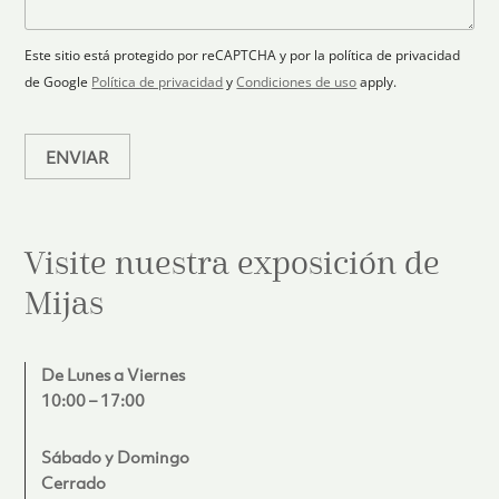
ó
n
j
e
n
o
e
c
i
Este sitio está protegido por reCAPTCHA y por la política de privacidad
c
t
de Google
Política de privacidad
y
Condiciones de uso
apply.
o
e
*
d
ENVIAR
Visite nuestra exposición de
Mijas
De Lunes a Viernes
10:00 – 17:00
Sábado y Domingo
Cerrado