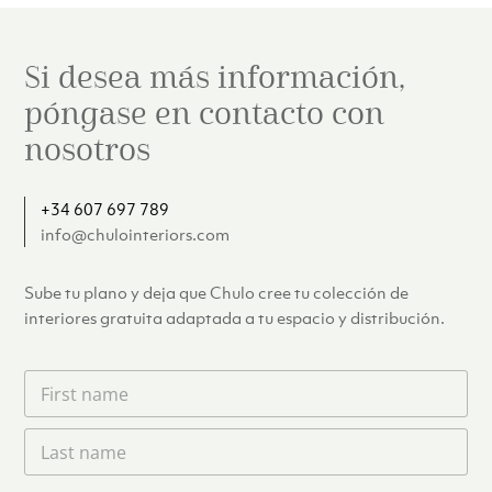
Si desea más información,
póngase en contacto con
nosotros
+34 607 697 789
info@chulointeriors.com
Sube tu plano y deja que Chulo cree tu colección de
interiores gratuita adaptada a tu espacio y distribución.
F
i
r
L
s
a
t
s
n