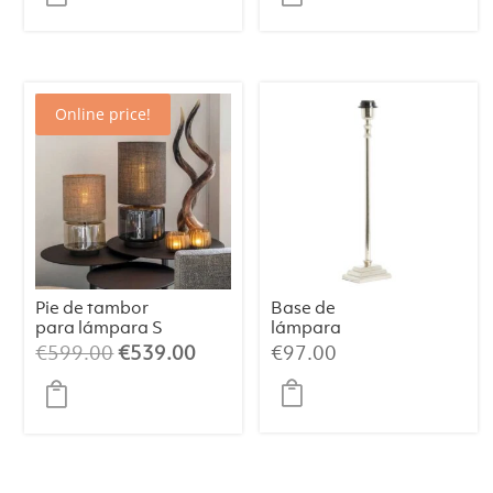
Online price!
Pie de tambor
Base de
para lámpara S
lámpara
Champán/Beige
12×7,5×45 cm
El
El
€
599.00
€
539.00
€
97.00
/064
KOTA níquel
precio
precio
original
actual
era:
es:
€599.00.
€539.00.