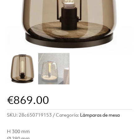
€
869.00
SKU:
28c650719153
Categoría:
Lámparas de mesa
H 300 mm
Ø 280 mm