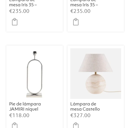
mesa Iris 35 –
mesa Iris 35 –
Azul paloma
Verde
€
235.00
€
235.00
Pie de lámpara
Lámpara de
JAMIRI níquel
mesa Castello
24 – Travertino
€
118.00
€
327.00