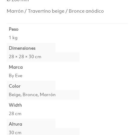
Marrón / Travertino beige / Bronce anódico
Peso
1 kg
Dimensiones
28 × 28 × 30 cm
Marca
By Eve
Color
Beige, Bronce, Marrón
Width
28 cm
Altura
30 cm