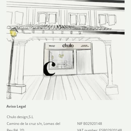
Aviso Legal
Chulo design,S.L
Camino de la cruz s/n, Lomas del
NIF B02920148
Rey B4, 2D
VAT number: ESB02920148