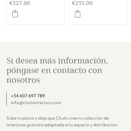
24 – Travertino
Verde
€
327.00
€
235.00
Si desea más información,
póngase en contacto con
nosotros
+34 607 697 789
info@chulointeriors.com
Sube tu plano y deja que Chulo cree tu colección de
interiores gratuita adaptada a tu espacio y distribución.