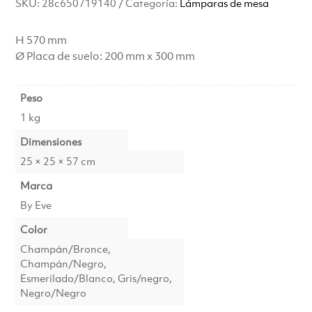
SKU:
28c650719140
Categoría:
Lámparas de mesa
H 570 mm
Ø Placa de suelo: 200 mm x 300 mm
Peso
1 kg
Dimensiones
25 × 25 × 57 cm
Marca
By Eve
Color
Champán/Bronce,
Champán/Negro,
Esmerilado/Blanco, Gris/negro,
Negro/Negro