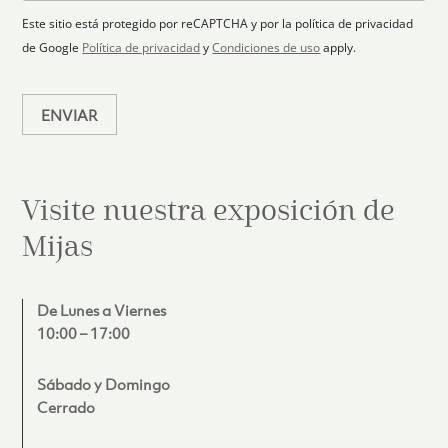
n
o
e
i
1
Este sitio está protegido por reCAPTCHA y por la política de privacidad
c
de Google
Política de privacidad
y
Condiciones de uso
apply.
o
*
ENVIAR
Visite nuestra exposición de
Mijas
De Lunes a Viernes
10:00 – 17:00
Sábado y Domingo
Cerrado