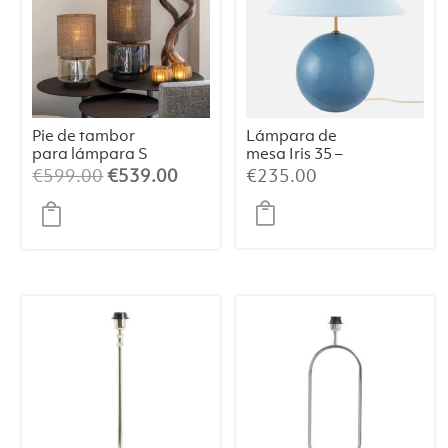
Pie de tambor
Lámpara de
para lámpara S
mesa Iris 35 –
Champán/Beige
Azul paloma
El
El
€
599.00
€
539.00
€
235.00
/064
precio
precio
original
actual
era:
es:
€599.00.
€539.00.