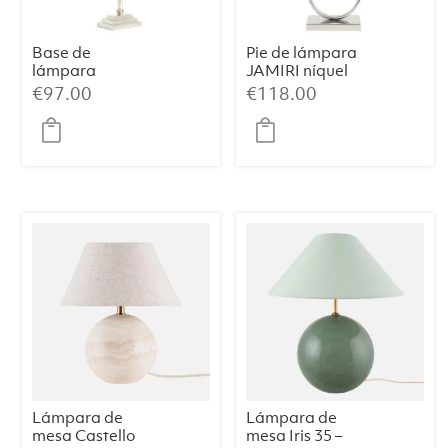
Base de
Pie de lámpara
lámpara
JAMIRI níquel
12×7,5×45 cm
€
97.00
€
118.00
KOTA níquel
Lámpara de
Lámpara de
mesa Castello
mesa Iris 35 –