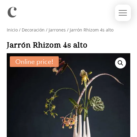
Inicio
/
Decoración
/
Jarrones
/ Jarrón Rhizom 4s alto
Jarrón Rhizom 4s alto
Online price!