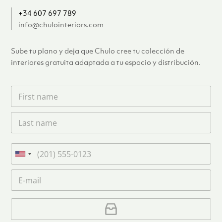
+34 607 697 789
info@chulointeriors.com
Sube tu plano y deja que Chulo cree tu colección de
interiores gratuita adaptada a tu espacio y distribución.
F
i
r
L
s
a
t
s
n
t
a
T
n
m
e
U
a
e
l
n
m
C
*
é
i
e
o
f
*
t
r
o
r
C
e
n
e
a
o
d
o
r