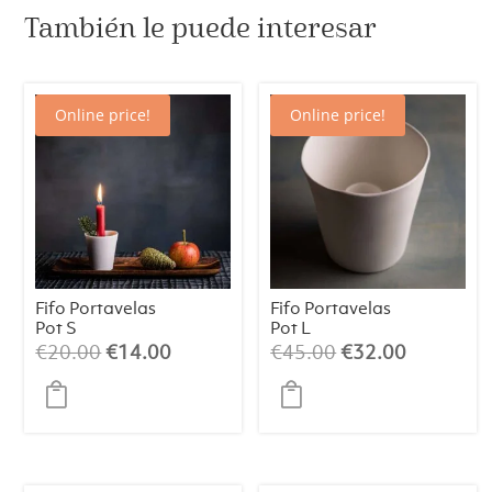
También le puede interesar
Online price!
Online price!
Fifo Portavelas
Fifo Portavelas
Pot S
Pot L
El
El
El
El
€
20.00
€
14.00
€
45.00
€
32.00
precio
precio
precio
precio
original
actual
original
actual
era:
es:
era:
es:
€20.00.
€14.00.
€45.00.
€32.00.