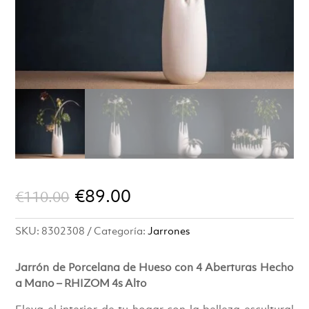
El
El
€
89.00
€
110.00
precio
precio
SKU:
8302308
Categoría:
Jarrones
original
actual
era:
es:
Jarrón de Porcelana de Hueso con 4 Aberturas Hecho
a Mano – RHIZOM 4s Alto
€110.00.
€89.00.
Eleva el interior de tu hogar con la belleza escultural