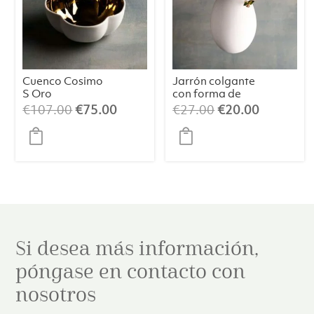
Cuenco Cosimo
Jarrón colgante
S Oro
con forma de
huevo “Erwin”, L
El
El
El
El
€
107.00
€
75.00
€
27.00
€
20.00
precio
precio
precio
precio
original
actual
original
actual
era:
es:
era:
es:
€107.00.
€75.00.
€27.00.
€20.00.
Si desea más información,
póngase en contacto con
nosotros