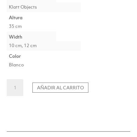
Klatt Objects
Altura
35 cm
Width
10 cm, 12 cm
Color
Blanco
Jarrón
AÑADIR AL CARRITO
Rhizom
4s
alto
cantidad