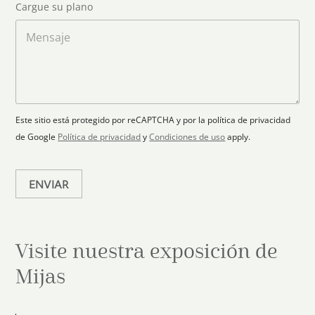
S
Cargue su plano
e
g
t
l
a
M
a
e
r
e
c
p
n
t
t
l
s
e
r
a
a
s
ó
n
j
+
n
o
e
i
1
Este sitio está protegido por reCAPTCHA y por la política de privacidad
c
de Google
Política de privacidad
y
Condiciones de uso
apply.
o
*
ENVIAR
Visite nuestra exposición de
Mijas