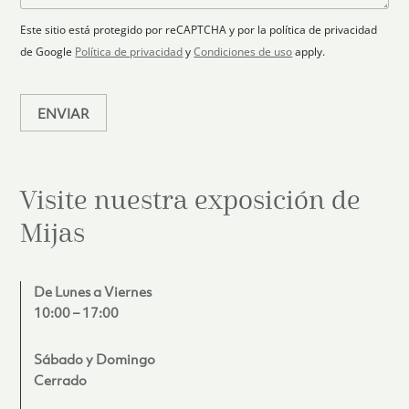
+
n
o
e
i
1
Este sitio está protegido por reCAPTCHA y por la política de privacidad
c
de Google
Política de privacidad
y
Condiciones de uso
apply.
o
*
ENVIAR
Visite nuestra exposición de
Mijas
De Lunes a Viernes
10:00 – 17:00
Sábado y Domingo
Cerrado