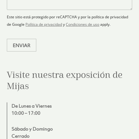
s
ó
n
j
+
n
o
e
i
1
Este sitio está protegido por reCAPTCHA y por la política de privacidad
c
de Google
Política de privacidad
y
Condiciones de uso
apply.
o
*
ENVIAR
Visite nuestra exposición de
Mijas
De Lunes a Viernes
10:00 – 17:00
Sábado y Domingo
Cerrado