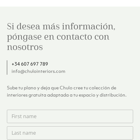
Si desea más información,
póngase en contacto con
nosotros
+34 607 697 789
info@chulointeriors.com
Sube tu plano y deja que Chulo cree tu colección de
interiores gratuita adaptada a tu espacio y distribución.
F
i
r
L
s
a
t