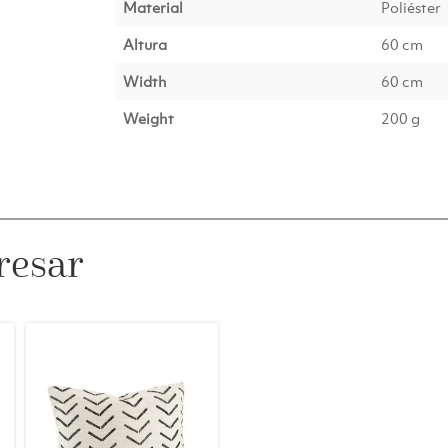
Material
Poliéster
Altura
60 cm
Width
60 cm
Weight
200 g
resar