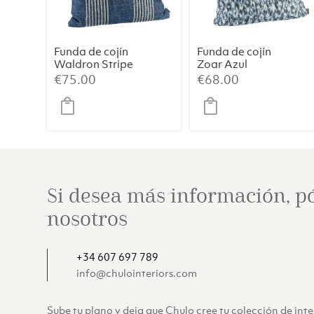
Funda de cojín
Funda de cojín
Waldron Stripe
Zoar Azul
Midnight
€
75.00
€
68.00
Si desea más información, p
nosotros
+34 607 697 789
info@chulointeriors.com
Sube tu plano y deja que Chulo cree tu colección de int