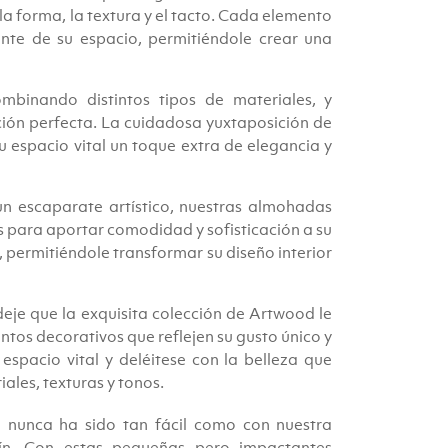
la forma, la textura y el tacto. Cada elemento
ente de su espacio, permitiéndole crear una
mbinando distintos tipos de materiales, y
ión perfecta. La cuidadosa yuxtaposición de
su espacio vital un toque extra de elegancia y
n escaparate artístico, nuestras almohadas
s para aportar comodidad y sofisticación a su
 permitiéndole transformar su diseño interior
 deje que la exquisita colección de Artwood le
ntos decorativos que reflejen su gusto único y
u espacio vital y deléitese con la belleza que
les, texturas y tonos.
 nunca ha sido tan fácil como con nuestra
ín. Con estas pequeñas pero impactantes