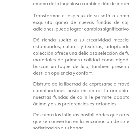
emana de la ingeniosa combinación de materia
Transformar el aspecto de su sofá o cama
exquisita gama de nuevas fundas de coj
adiciones, puede lograr cambios significativos
Dé rienda suelta a su creatividad mezc
estampados, colores y texturas, adaptándol
colección ofrece una deliciosa selección de f
materiales de primera calidad como algodón
buscan un toque de lujo, también presenta
destilan opulencia y confort.
Disfrute de la libertad de expresarse a trav
combinaciones hasta encontrar la armonía 
nuestras fundas de cojín le permite adapt
ánimo y a sus preferencias estacionales.
Descubra las infinitas posibilidades que ofre
que se conviertan en la encarnación de su es
sofisticación a su hogar.