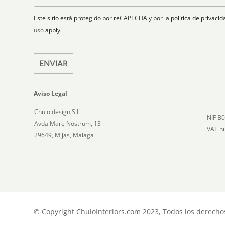
e
n
o
e
i
l
Este sitio está protegido por reCAPTCHA y por la política de privac
c
e
uso
apply.
o
c
*
t
ENVIAR
e
d
Aviso Legal
Chulo design,S.L
NIF B
Avda Mare Nostrum, 13
VAT n
29649, Mijas, Malaga
© Copyright ChuloInteriors.com 2023, Todos los derecho