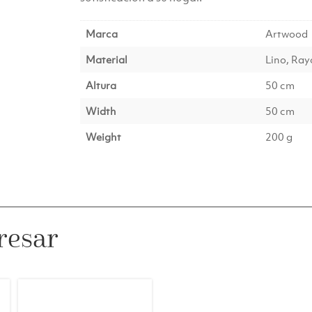
Marca
Artwood
Material
Lino, Ra
Altura
50 cm
Width
50 cm
Weight
200 g
resar