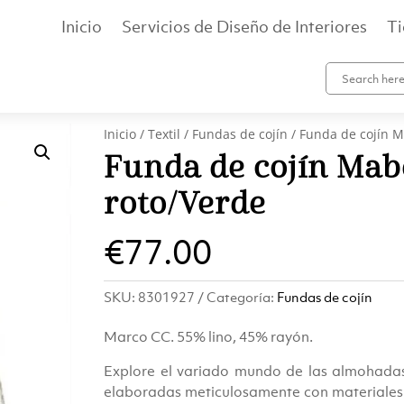
Inicio
Servicios de Diseño de Interiores
T
Inicio
/
Textil
/
Fundas de cojín
/ Funda de cojín M
Funda de cojín Mab
roto/Verde
€
77.00
SKU:
8301927
Categoría:
Fundas de cojín
Marco CC. 55% lino, 45% rayón.
Explore el variado mundo de las almohadas
elaboradas meticulosamente con materiales e