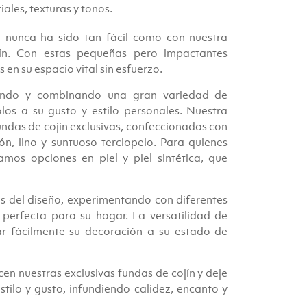
les, texturas y tonos.
 nunca ha sido tan fácil como con nuestra
ín. Con estas pequeñas pero impactantes
 en su espacio vital sin esfuerzo.
lando y combinando una gran variedad de
os a su gusto y estilo personales. Nuestra
undas de cojín exclusivas, confeccionadas con
, lino y suntuoso terciopelo. Para quienes
mos opciones en piel y piel sintética, que
és del diseño, experimentando con diferentes
perfecta para su hogar. La versatilidad de
ar fácilmente su decoración a su estado de
cen nuestras exclusivas fundas de cojín y deje
tilo y gusto, infundiendo calidez, encanto y