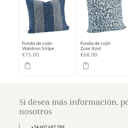
Funda de cojín
Funda de cojín
Waldron Stripe
Zoar Azul
Midnight
€
75.00
€
68.00
Si desea más información, p
nosotros
+34 607 697 789