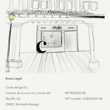
Aviso Legal
Chulo design,S.L
Camino de la cruz s/n, Lomas del
NIF B02920148
Rey B4, 2D
VAT number: ESB02920148
29602, Marbella Malaga