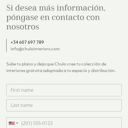
Si desea más información,
póngase en contacto con
nosotros
+34 607 697 789
info@chulointeriors.com
Sube tu plano y deja que Chulo cree tu colección de
interiores gratuita adaptada a tu espacio y distribución.
F
i
r
L
s
a
t
s
n
t
a
T
n
m
e
U