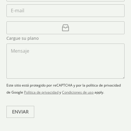
a
e
l
n
m
C
*
é
i
e
o
f
*
t
r
o
r
C
e
n
e
a
o
d
o
r
S
Cargue su plano
e
g
t
l
a
M
a
e
r
e
c
p
n
t
t
l
s
e
r
a
a
s
ó
n
j
+
n
o
e
i
1
Este sitio está protegido por reCAPTCHA y por la política de privacidad
c
de Google
Política de privacidad
y
Condiciones de uso
apply.
o
*
ENVIAR