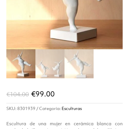
El
El
€
99.00
€
104.00
precio
precio
SKU:
8301939
Categoría:
Esculturas
original
actual
era:
es:
Escultura de una mujer en cerámica blanca con