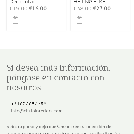
Decorativa
HERING ELKE
SCHWALBE –
con forma de
El
El
El
El
€
19.00
€
16.00
€
38.00
€
27.00
Porcelana Bone
pez
precio
precio
precio
precio
China
original
actual
original
actual
era:
es:
era:
es:
€19.00.
€16.00.
€38.00.
€27.00.
Si desea más información,
póngase en contacto con
nosotros
+34 607 697 789
info@chulointeriors.com
Sube tu plano y deja que Chulo cree tu colección de
interiores gratuita adaptada a tu espacio y distribución.