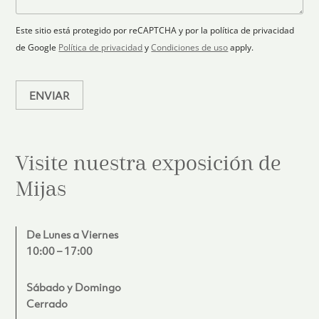
ó
n
j
+
n
o
e
i
1
Este sitio está protegido por reCAPTCHA y por la política de privacidad
c
de Google
Política de privacidad
y
Condiciones de uso
apply.
o
*
ENVIAR
Visite nuestra exposición de
Mijas
De Lunes a Viernes
10:00 – 17:00
Sábado y Domingo
Cerrado