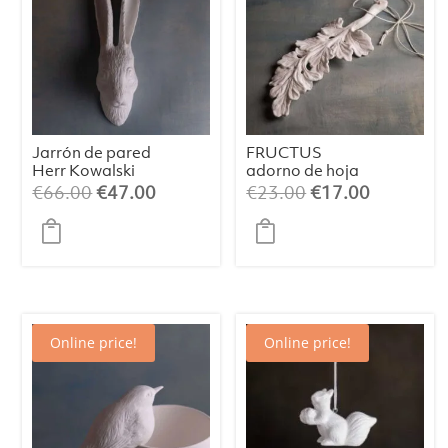
Jarrón de pared
FRUCTUS
Herr Kowalski
adorno de hoja
blanco
W
El
El
El
El
€
66.00
€
47.00
€
23.00
€
17.00
precio
precio
precio
precio
original
actual
original
actual
era:
es:
era:
es:
€66.00.
€47.00.
€23.00.
€17.00.
Online price!
Online price!