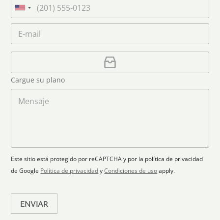
a
T
n
m
e
U
a
e
l
n
m
C
*
é
i
e
o
f
*
t
r
o
r
C
e
n
e
a
o
d
o
r
S
Cargue su plano
e
g
t
l
a
M
a
e
r
e
c
p
n
t
t
l
s
e
r
a
a
s
ó
n
j
+
n
o
e
i
1
Este sitio está protegido por reCAPTCHA y por la política de privacidad
c
de Google
Política de privacidad
y
Condiciones de uso
apply.
o
*
ENVIAR