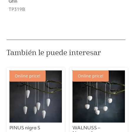
Gtin
TP319B
También le puede interesar
Online price!
Online price!
PINUS nigra S
WALNUSS –