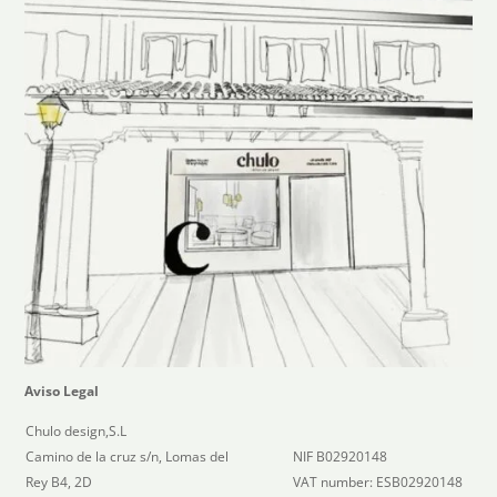
Aviso Legal
Chulo design,S.L
Camino de la cruz s/n, Lomas del
NIF B02920148
Rey B4, 2D
VAT number: ESB02920148