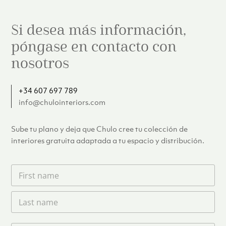
Si desea más información,
póngase en contacto con
nosotros
+34 607 697 789
info@chulointeriors.com
Sube tu plano y deja que Chulo cree tu colección de
interiores gratuita adaptada a tu espacio y distribución.
F
i
r
L
s
a
t
s
n
t