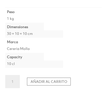
Peso
1 kg
Dimensiones
30 × 10 × 10 cm
Marca
Cereria Molla
Capacity
10 cl
Difusor
AÑADIR AL CARRITO
Santal
&
Tonka
Premium
100