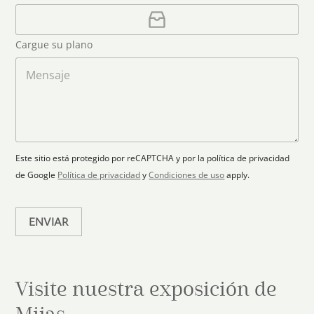
r
C
e
n
e
a
o
d
o
r
S
Cargue su plano
e
g
t
l
a
M
a
e
r
e
c
p
n
t
t
l
s
e
r
a
a
s
ó
n
j
+
n
o
e
i
1
Este sitio está protegido por reCAPTCHA y por la política de privacidad
c
de Google
Política de privacidad
y
Condiciones de uso
apply.
o
*
ENVIAR
Visite nuestra exposición de