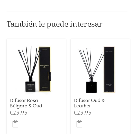
ml
cantidad
También le puede interesar
Difusor Rosa
Difusor Oud &
Búlgara & Oud
Leather
Premium 100 ml
Premium (100
€
23.95
€
23.95
ml)