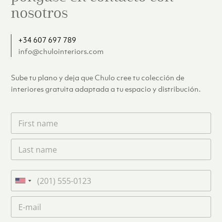
nosotros
+34 607 697 789
info@chulointeriors.com
Sube tu plano y deja que Chulo cree tu colección de
interiores gratuita adaptada a tu espacio y distribución.
F
i
r
L
s
a
t
s
n
t
a
T
n
m
e
U
a
e
l
n
m
C
*
é
i
e
o
f
*
t
r
o