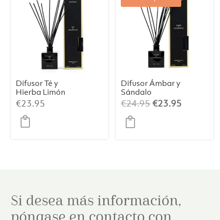
Difusor Té y
Difusor Ámbar y
Hierba Limón
Sándalo
Premium 100 ml
Premium 100 ml
El
El
€
23.95
€
24.95
€
23.95
precio
precio
original
actual
era:
es:
€24.95.
€23.95.
Si desea más información,
póngase en contacto con