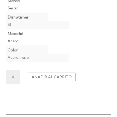
Marca
Serax
Dishwasher
Sí
Material
Acero
Color
Acero mate
Cuchillo
AÑADIR AL CARRITO
de
Mesa
Serax
Zoë
cantidad