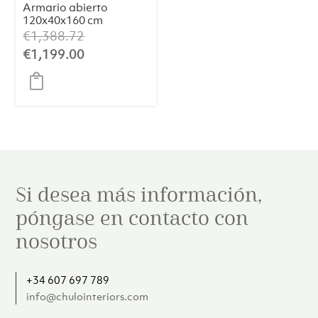
Armario abierto
120x40x160 cm
YUKI madera de
El
€
1,388.72
acacia
precio
El
€
1,199.00
original
precio
era:
actual
€1,388.72.
es:
€1,199.00.
Si desea más información,
póngase en contacto con
nosotros
+34 607 697 789
info@chulointeriors.com