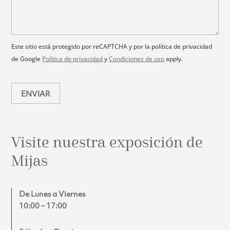
t
l
s
e
r
a
a
s
ó
n
j
+
n
o
e
i
1
Este sitio está protegido por reCAPTCHA y por la política de privacidad
c
de Google
Política de privacidad
y
Condiciones de uso
apply.
o
*
ENVIAR
Visite nuestra exposición de
Mijas
De Lunes a Viernes
10:00 – 17:00