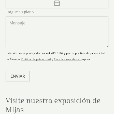
n
e
a
o
d
o
r
S
Cargue su plano
e
g
t
l
a
M
a
e
r
e
c
p
n
t
t
l
s
e
r
a
a
s
ó
n
j
+
n
o
e
i
1
Este sitio está protegido por reCAPTCHA y por la política de privacidad
c
de Google
Política de privacidad
y
Condiciones de uso
apply.
o
*
ENVIAR
Visite nuestra exposición de
Mijas