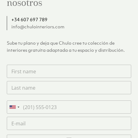
nosotros
+34 607 697 789
info@chulointeriors.com
Sube tu plano y deja que Chulo cree tu colección de
interiores gratuita adaptada a tu espacio y distribución.
F
i
r
L
s
a
t
s
n
t
a
T
n
m
e
U
a
e
l
n
m
C
*
é
i
e
o
f
*
t
r
o
r
C
e