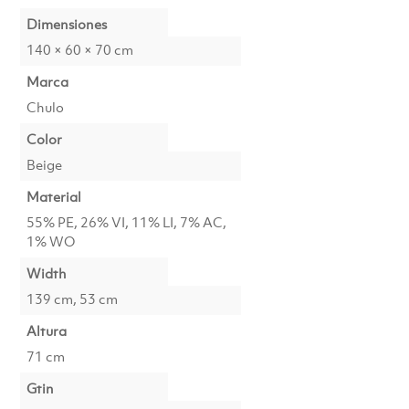
Dimensiones
140 × 60 × 70 cm
Marca
Chulo
Color
Beige
Material
55% PE, 26% VI, 11% LI, 7% AC,
1% WO
Width
139 cm, 53 cm
Altura
71 cm
Gtin