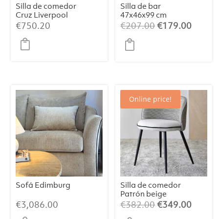
Silla de comedor
Silla de bar
Cruz Liverpool
47x46x99 cm
Pearl
JEDDO bouclé
El
El
€
750.20
€
207.00
€
179.00
caramelo claro-
precio
precio
negro
original
actual
era:
es:
€207.00.
€179.
Online price!
Sofá Edimburg
Silla de comedor
Patrón beige
negro
El
El
€
3,086.00
€
382.00
€
349.00
precio
precio