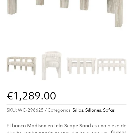
€
1,289.00
SKU:
WC-296625
Categorías:
Sillas
,
Sillones
,
Sofás
El
banco Madison en tela Scape Sand
es una pieza de
diseño contemporáneo que destaca por sus
formas