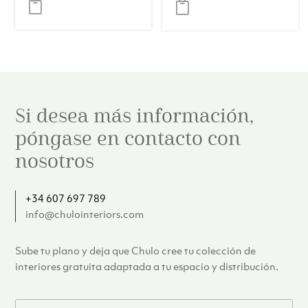
original
actual
era:
es:
€382.00.
€349.
Si desea más información,
póngase en contacto con
nosotros
+34 607 697 789
info@chulointeriors.com
Sube tu plano y deja que Chulo cree tu colección de
interiores gratuita adaptada a tu espacio y distribución.
F