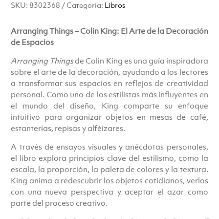
SKU:
8302368
Categoría:
Libros
original
actual
era:
es:
Arranging Things – Colin King: El Arte de la Decoración
de Espacios
€69.00.
€59.00.
Arranging Things
de Colin King es una guía inspiradora
sobre el arte de la decoración, ayudando a los lectores
a transformar sus espacios en reflejos de creatividad
personal. Como uno de los estilistas más influyentes en
el mundo del diseño, King comparte su enfoque
intuitivo para organizar objetos en mesas de café,
estanterías, repisas y alféizares.
A través de ensayos visuales y anécdotas personales,
el libro explora principios clave del estilismo, como la
escala, la proporción, la paleta de colores y la textura.
King anima a redescubrir los objetos cotidianos, verlos
con una nueva perspectiva y aceptar el azar como
parte del proceso creativo.