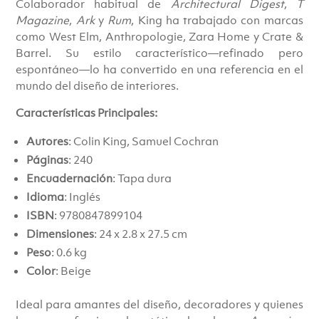
Colaborador habitual de
Architectural Digest
,
T
Magazine
,
Ark
y
Rum
, King ha trabajado con marcas
como West Elm, Anthropologie, Zara Home y Crate &
Barrel. Su estilo característico—refinado pero
espontáneo—lo ha convertido en una referencia en el
mundo del diseño de interiores.
Características Principales:
Autores
: Colin King, Samuel Cochran
Páginas
: 240
Encuadernación
: Tapa dura
Idioma
: Inglés
ISBN
: 9780847899104
Dimensiones
: 24 x 2.8 x 27.5 cm
Peso
: 0.6 kg
Color
: Beige
Ideal para amantes del diseño, decoradores y quienes