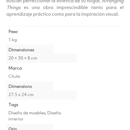
buscan perfeccionar la estética de su hogar,
Arranging
Things
es una obra imprescindible tanto para el
aprendizaje práctico como para la inspiración visual.
Peso
1 kg
Dimensiones
20 × 30 × 8 cm
Marca
Chulo
Dimensions
27.5 x 24 cm
Tags
Diseño de muebles, Diseño
interior
Gtin