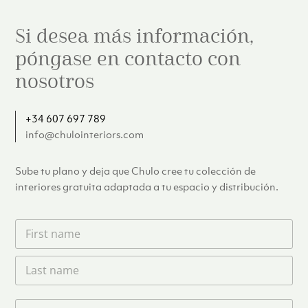
Si desea más información,
póngase en contacto con
nosotros
+34 607 697 789
info@chulointeriors.com
Sube tu plano y deja que Chulo cree tu colección de
interiores gratuita adaptada a tu espacio y distribución.
F
i
r
L
s
a
t
s
n
t
a
T