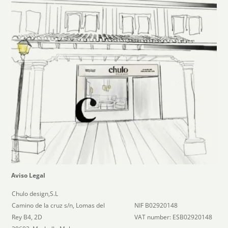
Aviso Legal
Chulo design,S.L
Camino de la cruz s/n, Lomas del
NIF B02920148
Rey B4, 2D
VAT number: ESB02920148