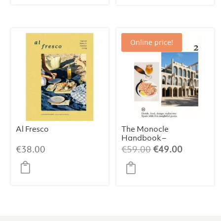
era:
es:
€39.00.
€34.00.
Online price!
Al Fresco
The Monocle
Handbook –
España
El
El
€
38.00
€
59.00
€
49.00
precio
precio
original
actual
era:
es:
€59.00.
€49.00.