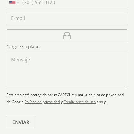
n
m
e
U
a
e
l
n
m
C
*
é
i
e
o
f
*
t
r
o
r
C
e
n
e
a
o
d
o
r
S
Cargue su plano
e
g
t
l
a
M
a
e
r
e
c
p
n
t
t
l
s
e
r
a
a
s
ó
n
j
+
n
o
e
i
1
Este sitio está protegido por reCAPTCHA y por la política de privacidad
c
de Google
Política de privacidad
y
Condiciones de uso
apply.
o
*
ENVIAR