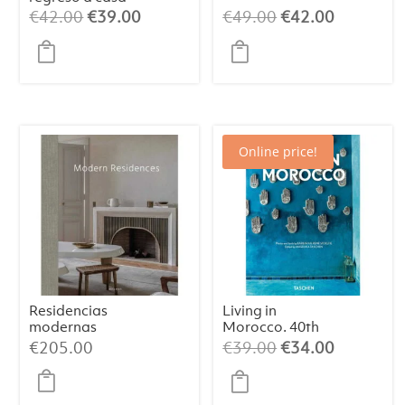
El
El
El
El
€
42.00
€
39.00
€
49.00
€
42.00
precio
precio
precio
precio
original
actual
original
actual
era:
es:
era:
es:
€42.00.
€39.00.
€49.00.
€42.00.
Online price!
Residencias
Living in
modernas
Morocco. 40th
Edt.
El
El
€
205.00
€
39.00
€
34.00
precio
precio
original
actual