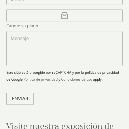
o
f
o
*
r
o
u
r
C
n
e
a
n
o
o
r
t
Cargue su plano
e
g
r
l
a
M
y
e
r
e
s
c
p
n
t
l
s
e
r
a
a
l
ó
n
j
e
n
o
e
c
i
Este sitio está protegido por reCAPTCHA y por la política de privacidad
c
t
de Google
Política de privacidad
y
Condiciones de uso
apply.
o
e
*
d
ENVIAR
Visite nuestra exposición de