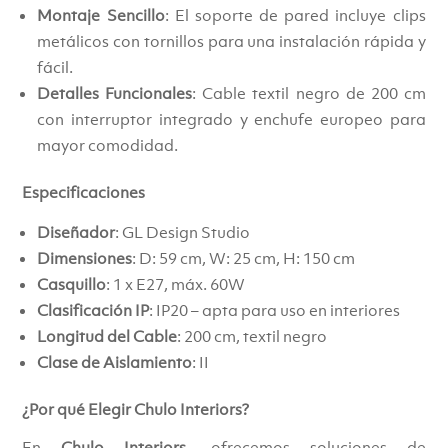
Montaje Sencillo
: El soporte de pared incluye clips
metálicos con tornillos para una instalación rápida y
fácil.
Detalles Funcionales
: Cable textil negro de 200 cm
con interruptor integrado y enchufe europeo para
mayor comodidad.
Especificaciones
Diseñador
: GL Design Studio
Dimensiones
: D: 59 cm, W: 25 cm, H: 150 cm
Casquillo
: 1 x E27, máx. 60W
Clasificación IP
: IP20 – apta para uso en interiores
Longitud del Cable
: 200 cm, textil negro
Clase de Aislamiento
: II
¿Por qué Elegir Chulo Interiors?
En
Chulo Interiors
, ofrecemos soluciones de