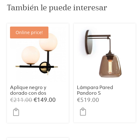
También le puede interesar
Online price!
Aplique negro y
Lámpara Pared
dorado con dos
Pandoro S
bolas
El
El
€
211.00
€
149.00
€
519.00
precio
precio
original
actual
era:
es:
€211.00.
€149.00.