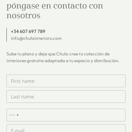
póngase en contacto con
nosotros
+34 607 697 789
info@chulointeriors.com
Sube tu plano y deja que Chulo cree tu colección de
interiores gratuita adaptada a tu espacio y distribución.
F
i
r
L
s
a
t
s
n
t
a
T
n
N
m
e
a
e
l
o
m
C
*
é
c
e