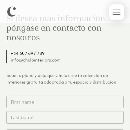
Si desea más información,
póngase en contacto con
nosotros
+34 607 697 789
info@chulointeriors.com
Sube tu plano y deja que Chulo cree tu colección de
interiores gratuita adaptada a tu espacio y distribución.
F
i
r
L
s
a
t
s
n