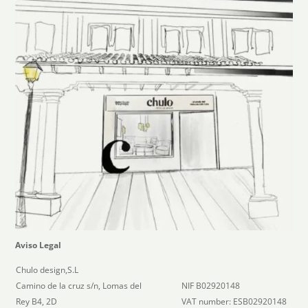
Aviso Legal
Chulo design,S.L
Camino de la cruz s/n, Lomas del
NIF B02920148
Rey B4, 2D
VAT number: ESB02920148