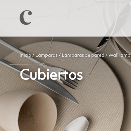
Inicio
/
Lámparas
/
Lámparas de pared
/ Wall lamp
Cubiertos