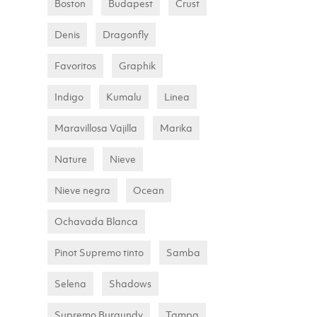
Boston
Budapest
Crust
Denis
Dragonfly
Favoritos
Graphik
Indigo
Kumalu
Linea
Maravillosa Vajilla
Marika
Nature
Nieve
Nieve negra
Ocean
Ochavada Blanca
Pinot Supremo tinto
Samba
Selena
Shadows
Supremo Burgundy
Tampa