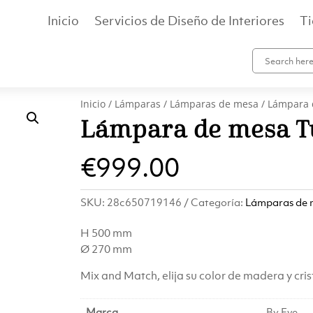
Inicio
Servicios de Diseño de Interiores
T
Inicio
/
Lámparas
/
Lámparas de mesa
/ Lámpara 
Lámpara de mesa T
€
999.00
SKU:
28c650719146
Categoría:
Lámparas de 
H 500 mm
Ø 270 mm
Mix and Match, elija su color de madera y cris
Marca
By Eve