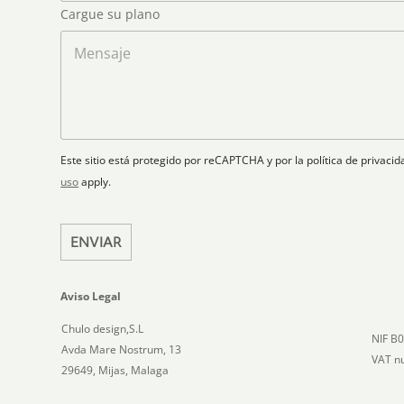
o
o
r
*
Cargue su plano
e
n
e
g
o
l
a
M
d
e
r
e
S
c
p
n
t
t
l
s
a
r
a
a
t
ó
n
j
n
o
e
e
i
Este sitio está protegido por reCAPTCHA y por la política de privac
s
c
uso
apply.
+
o
1
*
ENVIAR
Aviso Legal
Chulo design,S.L
NIF B
Avda Mare Nostrum, 13
VAT n
29649, Mijas, Malaga