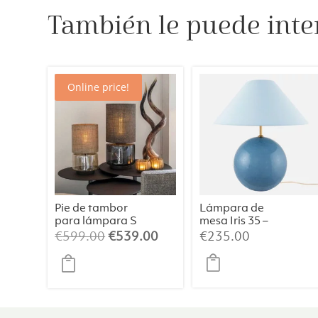
También le puede inte
Online price!
Pie de tambor
Lámpara de
para lámpara S
mesa Iris 35 –
Champán/Beig
Azul paloma
El
El
€
599.00
€
539.00
€
235.00
e/064
precio
precio
original
actual
era:
es:
€599.00.
€539.00.