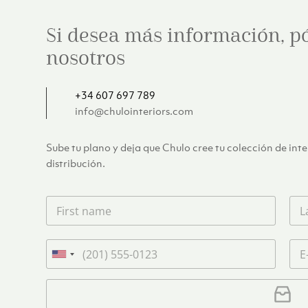
Si desea más información, p
nosotros
+34 607 697 789
info@chulointeriors.com
Sube tu plano y deja que Chulo cree tu colección de int
distribución.
F
L
i
a
r
s
s
t
T
C
t
n
e
o
U
n
a
l
r
n
a
m
é
r
C
i
m
e
f
e
a
e
t
*