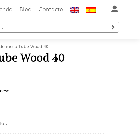
ienda
Blog
Contacto

de mesa Tube Wood 40
ube Wood 40
mesa
tal.