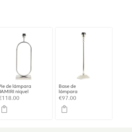
Pie de lámpara
Base de
JAMIRI níquel
lámpara
12×7,5×45 cm
€
118.00
€
97.00
KOTA níquel