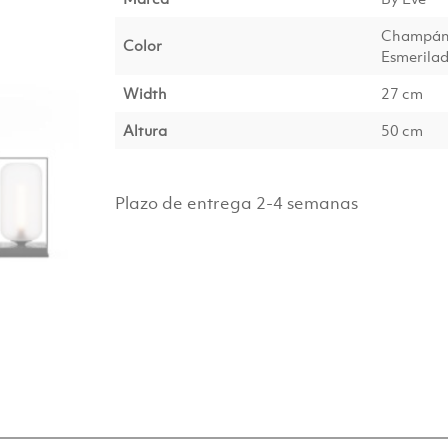
Champán/
Color
Esmerilad
Width
27 cm
Altura
50 cm
Plazo de entrega 2-4 semanas