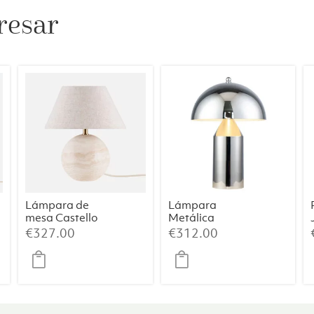
resar
Lámpara de
Lámpara
mesa Castello
Metálica
24 – Travertino
Cromada –
€
327.00
€
312.00
38×50 cm