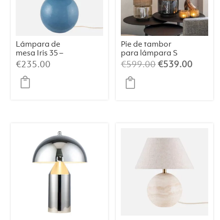
Lámpara de
Pie de tambor
mesa Iris 35 –
para lámpara S
Azul paloma
Champán/Beige
El
El
€
235.00
€
599.00
€
539.00
/064
precio
precio
original
actual
era:
es:
€599.00.
€539.