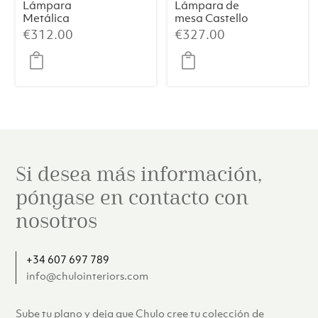
Lámpara
Lámpara de
Metálica
mesa Castello
Cromada –
24 – Travertino
€
312.00
€
327.00
38×50 cm
Si desea más información,
póngase en contacto con
nosotros
+34 607 697 789
info@chulointeriors.com
Sube tu plano y deja que Chulo cree tu colección de