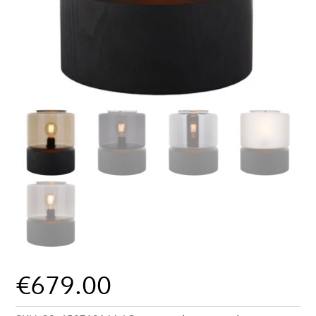
€
679.00