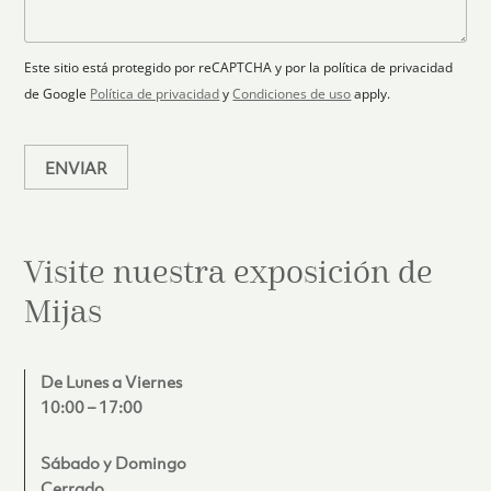
r
a
a
s
ó
n
j
+
n
o
e
i
1
Este sitio está protegido por reCAPTCHA y por la política de privacidad
c
de Google
Política de privacidad
y
Condiciones de uso
apply.
o
*
ENVIAR
Visite nuestra exposición de
Mijas
De Lunes a Viernes
10:00 – 17:00
Sábado y Domingo
Cerrado