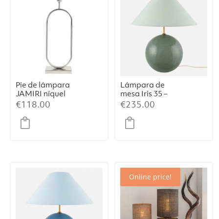
Pie de lámpara
Lámpara de
JAMIRI níquel
mesa Iris 35 –
Verde
€
118.00
€
235.00
Online price!