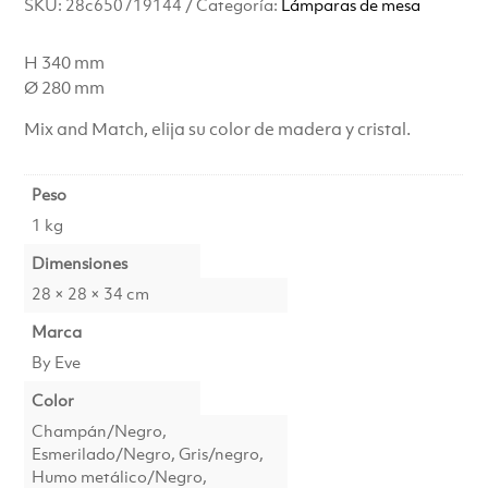
SKU:
28c650719144
Categoría:
Lámparas de mesa
H 340 mm
Ø 280 mm
Mix and Match, elija su color de madera y cristal.
Peso
1 kg
Dimensiones
28 × 28 × 34 cm
Marca
By Eve
Color
Champán/Negro,
Esmerilado/Negro, Gris/negro,
Humo metálico/Negro,